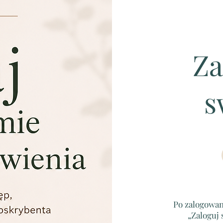
Za
s
Po zalogowani
„Zaloguj 