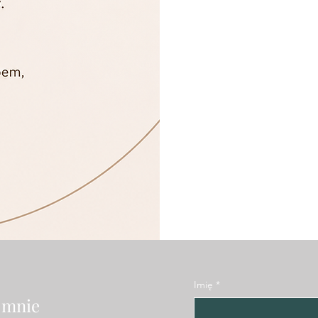
Imię
*
 mnie