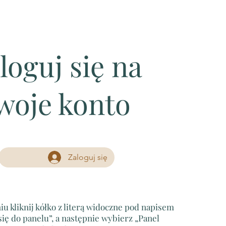
loguj się na
woje konto
Zaloguj się
u kliknij kółko z literą widoczne pod napisem
się do panelu”, a następnie wybierz „Panel