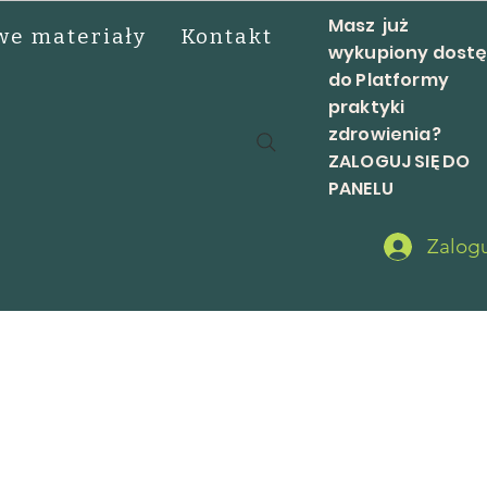
Masz już
e materiały
Kontakt
wykupiony dost
do Platformy
praktyki
zdrowienia?
ZALOGUJ SIĘ DO
PANELU
Zalogu