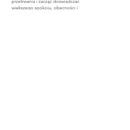
przetrwania i zacząć doświadczać
większego spokoju, obecności i
kontaktu ze sobą.
Pracujemy tutaj przede wszystkim
poprzez ciało, oddech, uwagę i
delikatne doświadczenie, a nie
poprzez analizowanie czy
nadmierne myślenie. Możesz
wracać do poszczególnych
praktyk we własnym tempie i
powtarzać je zawsze wtedy, gdy
poczujesz taką potrzebę.
Zdrowienie nie jest drogą idealną
ani liniową. To spokojny, pełen
życzliwości powrót do siebie –